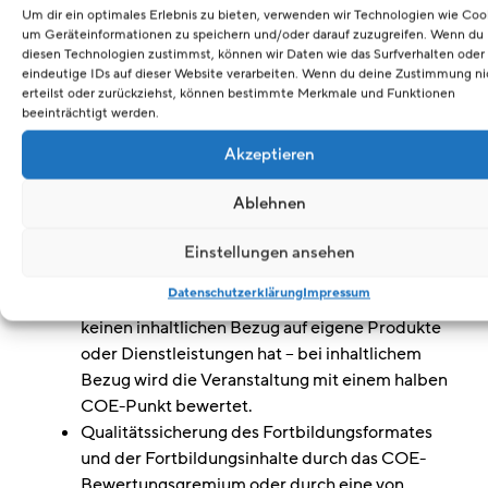
Um dir ein optimales Erlebnis zu bieten, verwenden wir Technologien wie Coo
Schwerpunkt im Bereich
um Geräteinformationen zu speichern und/oder darauf zuzugreifen. Wenn du
Augenoptik/Optometrie
diesen Technologien zustimmst, können wir Daten wie das Surfverhalten oder
eindeutige IDs auf dieser Website verarbeiten. Wenn du deine Zustimmung ni
Eine online abrufbare Aufzeichnung mit dem
erteilst oder zurückziehst, können bestimmte Merkmale und Funktionen
thematischen Schwerpunkt im Bereich
beeinträchtigt werden.
Augenoptik/Optometrie wird als Fortbildungseinheit
Akzeptieren
im Sinne der Ziffer 1 bewertet, wenn folgende
Voraussetzungen erfüllt werden:
Ablehnen
Dauer: 45 Minuten
Anbieter: Wissenschaftliche Vereinigungen,
Einstellungen ansehen
Hochschulen, Bildungsstätten, Innungen,
Datenschutzerklärung
Impressum
Innungsverbände, Industrie, sofern diese
keinen inhaltlichen Bezug auf eigene Produkte
oder Dienstleistungen hat – bei inhaltlichem
Bezug wird die Veranstaltung mit einem halben
COE-Punkt bewertet.
Qualitätssicherung des Fortbildungsformates
und der Fortbildungsinhalte durch das COE-
Bewertungsgremium oder durch eine von